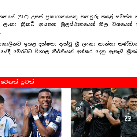
 ආයතනයේ (SLC) උසස් ප්‍රකාශකයෙකු තහවුරු කළේ සමස්
ශ්‍රී ලංකා ක්‍රිකට් ආයතන මූලස්ථානයෙන් නිල වශයෙන
.
ෑතකාලීනව ඉහළ දක්ෂතා දැක්වූ ශ්‍රී ලංකා කාන්තා කණ්
ී මෙරටට විශාල කීර්තියක් අත්කර දෙනු ඇතැයි ක්‍රික
වෙනත් පුවත්