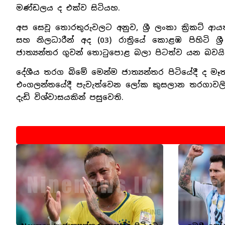
මණ්ඩලය ද එක්ව සිටියහ.
අප සෙවූ තොරතුරුවලට අනුව, ශ්‍රී ලංකා ක්‍රිකට්
සහ නිලධාරීන් අද (03) රාත්‍රියේ කොළඹ පිහිටි 
ජාත්‍යන්තර ගුවන් තොටුපොළ බලා පිටත්ව යන බවයි
දේශීය තරග බිමේ මෙන්ම ජාත්‍යන්තර පිටියේදී ද ම
එංගලන්තයේදී පැවැත්වෙන ලෝක කුසලාන තරගාවලියේද
දැඩි විශ්වාසයකින් පසුවෙති.