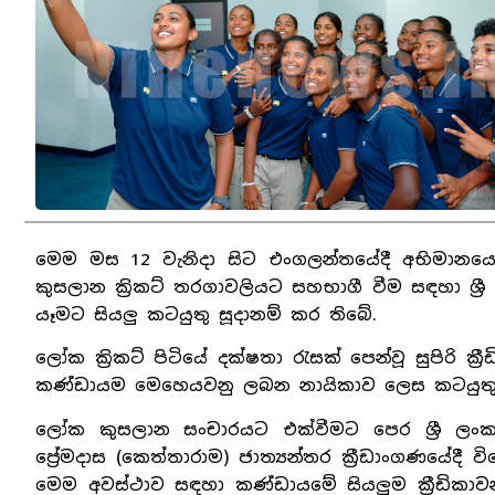
මෙම මස 12 වැනිදා සිට එංගලන්තයේදී අභිමානයෙන
කුසලාන ක්‍රිකට් තරගාවලියට සහභාගී වීම සඳහා ශ්‍රී ල
යෑමට සියලු කටයුතු සූදානම් කර තිබේ.
ලෝක ක්‍රිකට් පිටියේ දක්ෂතා රැසක් පෙන්වූ සුපිරි 
කණ්ඩායම මෙහෙයවනු ලබන නායිකාව ලෙස කටයුතු
ලෝක කුසලාන සංචාරයට එක්වීමට පෙර ශ්‍රී ලංකා
ප්‍රේමදාස (කෙත්තාරාම) ජාත්‍යන්තර ක්‍රීඩාංගණයේදී
මෙම අවස්ථාව සඳහා කණ්ඩායමේ සියලුම ක්‍රීඩිකාව