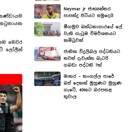
Neymar Jr ජාත්‍යන්තර
පාපන්දු පිටියට සමුදෙයි
ත කණ්ඩායම
් කටුනායක
මීගමුව බන්ධනාගාරයේ ලේ
වැකි ගැටුම විමර්ශනයට
කමිටුවක්
ඩායම මෙවර
ට් ලෝලීන්
ජාතික විදුලිබල පද්ධතියට
තවත් දැවැන්ත බැටරි
ගබඩා පද්ධති 7ක්
මාතර – තංගල්ල පාරේ
බස් දෙකක් මුහුණට මුහුණ
ගැටේ, 40කට බරපතළ
තුවාල