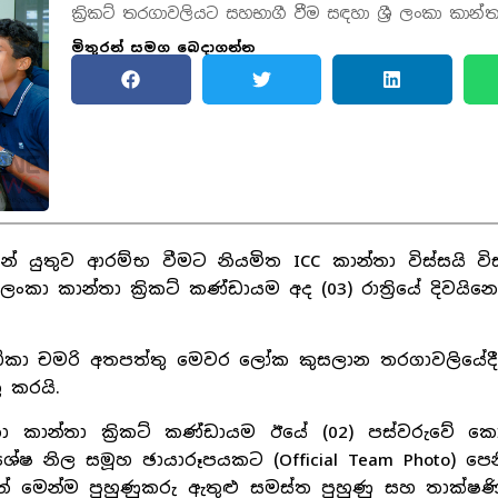
ක්‍රිකට් තරගාවලියට සහභාගී වීම සඳහා ශ්‍රී ලංකා කාන්ත
මිතුරන් සමග බෙදාගන්න
් යුතුව ආරම්භ වීමට නියමිත ICC කාන්තා විස්සයි ව
ංකා කාන්තා ක්‍රිකට් කණ්ඩායම අද (03) රාත්‍රියේ දිවයිනෙ
ක්‍රීඩිකා චමරි අතපත්තු මෙවර ලෝක කුසලාන තරගාවලියේදී ශ
 කරයි.
 කාන්තා ක්‍රිකට් කණ්ඩායම ඊයේ (02) පස්වරුවේ ක
 විශේෂ නිල සමූහ ඡායාරූපයකට (Official Team Photo) පෙන
න් මෙන්ම පුහුණුකරු ඇතුළු සමස්ත පුහුණු සහ තාක්ෂණ