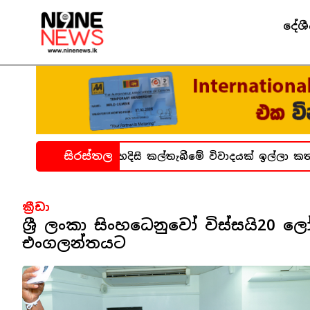
දේශ
සිරස්තල
ාගාර සිද්ධිය ගැන හදිසි කල්තැබීමේ විවාදයක් ඉල්ලා කතාන
ක්‍රීඩා
ශ්‍රී ලංකා සිංහධෙනුවෝ විස්සයි20 ල
එංගලන්තයට