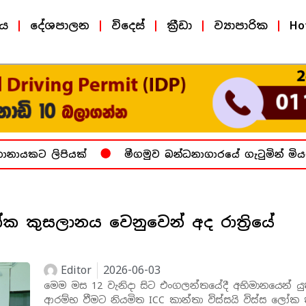
ීය
දේශපාලන
විදෙස්
ක්‍රීඩා
ව්‍යාපාරික
Ho
ායකට ලිපියක්
මීගමුව බන්ධනාගාරයේ ගැටුමින් මියගි
ෝක කුසලානය වෙනුවෙන් අද රාත්‍රියේ
Editor
2026-06-03
මෙම මස 12 වැනිදා සිට එංගලන්තයේදී අභිමානයෙන් යු
ආරම්භ වීමට නියමිත ICC කාන්තා විස්සයි විස්ස ලෝක