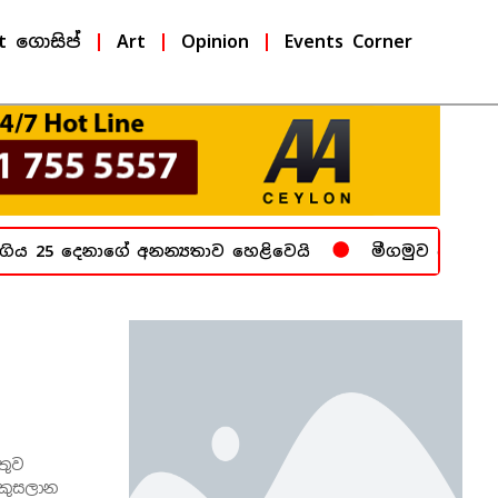
t ගොසිප්
Art
Opinion
Events Corner
ය 25 දෙනාගේ අනන්‍යතාව හෙළිවෙයි
මීගමුව බන්ධනාගාර
තුව
 කුසලාන