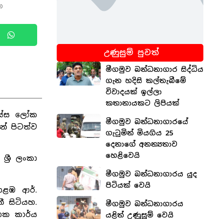
ා
උණුසුම් පුවත්
මීගමුව බන්ධනාගාර සිද්ධිය
ගැන හදිසි කල්තැබීමේ
විවාදයක් ඉල්ලා
කතානායකට ලිපියක්
ිස්ස ලෝක
මීගමුව බන්ධනාගාරයේ
න් පිටත්ව
ගැටුමින් මියගිය 25
දෙනාගේ අනන්‍යතාව
හෙළිවෙයි
්‍රී ලංකා
මීගමුව බන්ධනාගාරය යුද
පිටියක් වෙයි
ොළඹ ආර්.
ී සිටියහ.
මීගමුව බන්ධනාගාරය
ික කාර්ය
යළිත් උණුසුම් වෙයි