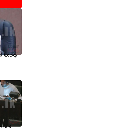
 ගාස්තු
බලපෑම