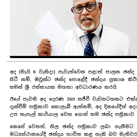
අද (මැයි 6 වැනිදා) පැවැත්වෙන පළාත් පාලන ඡන්ද 
සිටී නම්, ඔවුන්ට ඡන්ද පොළේදී ඡන්දය ප්‍රකාශ 
සමන් ශ්‍රී රත්නායක මහතා අවධාරණය කරයි.
ඊයේ පැවති අද දෙරණ 360 සජීවී වැඩසටහනට එක්වෙ
දැන්වීම් පත්‍රිකාව නොලැබී ඇත්නම්, අද දිනයේදීත්
උප තැපැල් කාර්යාල වෙත ගොස් තම ඡන්ද පත්‍රිකාව
කෙසේ වෙතත්, නිල ඡන්ද පත්‍රිකාව ලබා ගැනීමට
මධ්‍යස්ථානයේදී ඡන්දය භාවිත කළ හැකි බව මැතිවර