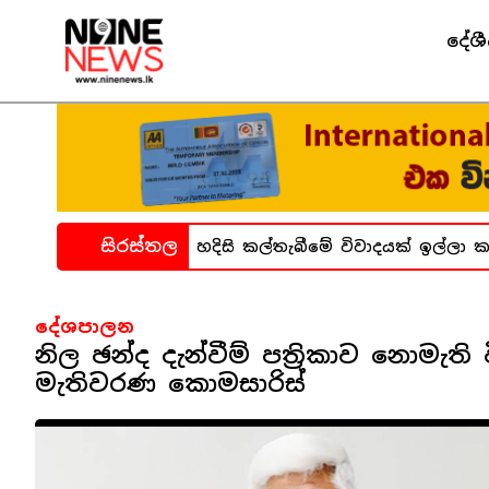
දේශ
සිරස්තල
ධනාගාර සිද්ධිය ගැන හදිසි කල්තැබීමේ විවාදයක් ඉල්ලා කතා
දේශපාලන
නිල ඡන්ද දැන්වීම් පත්‍රිකාව නොමැ
මැතිවරණ කොමසාරිස්