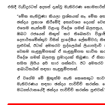
එහිදී වැඩිදුරටත් අදහස් දැක්වූ මැතිවරණ කොමසාරිස්
“මේක නැතිවුණා කියලා ප්‍රශ්නයක් නෑ. මේක අත
ඡන්දය ප්‍රකාශ කිරීමේදි අත්‍යවශ්‍ය දෙයක් ව
එහෙම නැත්නම් වළංගු විදේශ ගමන් බලපත්‍රය, වළ
ඔබට රජයෙන් නිකුත් කර තිබෙනවා විශ්‍ර
දෙපාර්තමේන්තුව විසින් ප්‍රාදේශීය ලේකම්වරු
පුළුවන්, ඊටත් අමතරව පුද්ගලයින් ලියාපදිංචි
වෙනම හැඳුනුම්පතක් ඒ හැඳුනුම්පත භාවිත කර
විදේශ ගමන් බලපත්‍ර ප්‍රමාදයක් තිබුණා. ඒ නිස
සහිත ලිපිය අපි භාර ගන්නවා. ඊට අමතරව 
ආබාධිතයින් සඳහා හැඳුනුම්පතක්.
ඒ වගේම මේ මුකුත්ම නැති කෙනෙකුට තාවකා
මැතිවරණය සඳහා ඡන්දය පාවිච්චි කරන්න. ම
මධ්‍යස්ථානයේදී ඡන්දය පාවිච්චි කරන්න පුළුවන්.