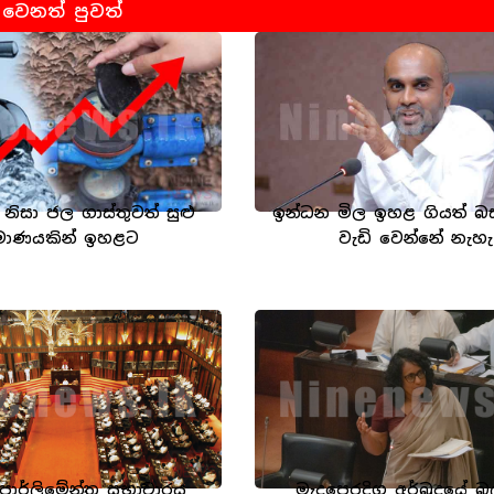
වෙනත් පුවත්
ල නිසා ජල ගාස්තුවත් සුළු
ඉන්ධන මිල ඉහළ ගියත් බස්
‍රමාණයකින් ඉහළට
වැඩි වෙන්නේ නැහැ
 පාර්ලිමේන්තු සභාවාරය
මැදපෙරදිග අර්බුදයේ 