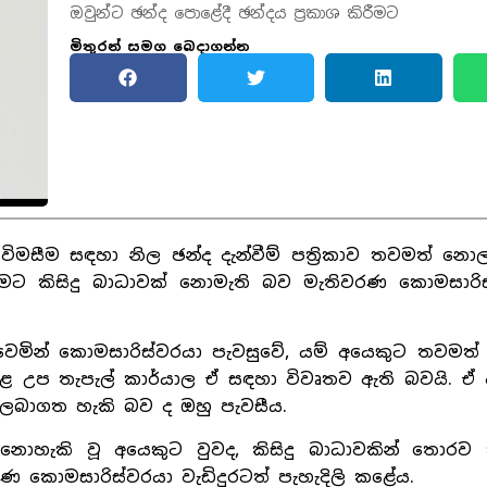
ඔවුන්ට ඡන්ද පොළේදී ඡන්දය ප්‍රකාශ කිරීමට
මිතුරන් සමග බෙදාගන්න
විමසීම සඳහා නිල ඡන්ද දැන්වීම් පත්‍රිකාව තවමත් නො
කිරීමට කිසිදු බාධාවක් නොමැති බව මැතිවරණ කොමසාරි
මින් කොමසාරිස්වරයා පැවසුවේ, යම් අයෙකුට තවමත් 
 අදාළ උප තැපැල් කාර්යාල ඒ සඳහා විවෘතව ඇති බවයි. ඒ
 ලබාගත හැකි බව ද ඔහු පැවසීය.
 නොහැකි වූ අයෙකුට වුවද, කිසිදු බාධාවකින් තොරව
ණ කොමසාරිස්වරයා වැඩිදුරටත් පැහැදිලි කළේය.