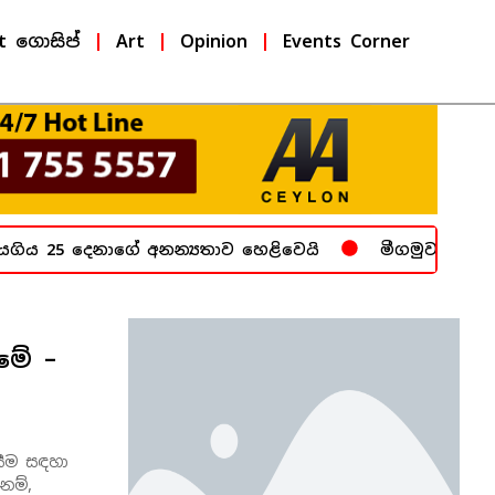
t ගොසිප්
Art
Opinion
Events Corner
ිය 25 දෙනාගේ අනන්‍යතාව හෙළිවෙයි
මීගමුව බන්ධනාගා
ෙමේ –
සීම සඳහා
නම්,