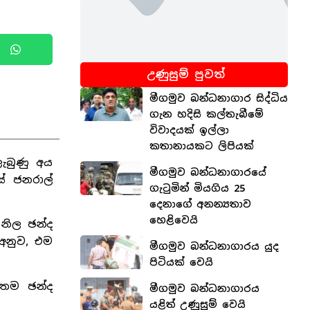
උණුසුම් පුවත්
මීගමුව බන්ධනාගාර සිද්ධිය
ගැන හදිසි කල්තැබීමේ
විවාදයක් ඉල්ලා
කතානායකට ලිපියක්
ලැබුණු අය
මීගමුව බන්ධනාගාරයේ
ස් ජනරාල්
ගැටුමින් මියගිය 25
දෙනාගේ අනන්‍යතාව
හෙළිවෙයි
නිල ඡන්ද
 අනුව, එම
මීගමුව බන්ධනාගාරය යුද
පිටියක් වෙයි
 තම ඡන්ද
මීගමුව බන්ධනාගාරය
යළිත් උණුසුම් වෙයි