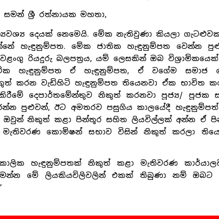
 සමන් ශ්‍රී රත්නායක මහතා,
්‍යවශ්‍ය දෙයක් නෙමෙයි. මේක නැතිවුණා කියලා ගැටළුවක්
ෙන්නේ හැඳුනුම්පත. මේක ජාතික හැඳුනුම්පත වෙන්න පුළු
ංගු රියදුරු බලපත්‍රය, යම් ලෙසකින් ඔබ විශ්‍රාමිකයෙක
ාමික හැඳුනුම්පත ඒ හැඳුනුම්පත, ඒ වගේම සමාජ 
 නිකුත් කරන වැඩිහිටි හැඳුනුම්පත තියෙනවා ඒක භාවිත ක
 කිරීමේ දෙපාර්තමේන්තුව නිකුත් කරනවා පූජ්‍ය/ පූජක 
න්න පුළුවන්, ඊට අමතරව පසුගිය කාලයේදී හැඳුනුම්පත
ා ඔවුන් නිකුත් කළා පින්තූර සහිත ලියවිල්ලක් අන්න ඒ පි
මැතිවරණ කොමිෂන් සභාව විසින් නිකුත් කරලා තිය
ලික හැඳුනුම්පතක් නිකුත් කළා මැතිවරණ කාර්යාලව
ෙන්න මේ ලියකියවිලිවලින් එකක් තිබුණා නම් ඔබට 
”