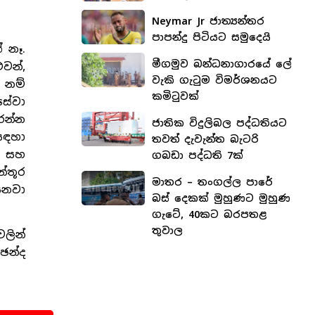
Neymar Jr ජාත්‍යන්තර
පාපන්දු පිටියට සමුදෙයි
 නෑ.
මීගමුව බන්ධනාගාරයේ ලේ
වන්,
වැකි ගැටුම විමර්ශනයට
් නම්
කමිටුවක්
සේවා
රන්න
ජාතික විදුලිබල පද්ධතියට
සඳහා
තවත් දැවැන්ත බැටරි
් සහ
ගබඩා පද්ධති 7ක්
න්තූර
මාතර – තංගල්ල පාරේ
ෙනවා
බස් දෙකක් මුහුණට මුහුණ
ගැටේ, 40කට බරපතළ
තුවාල
ලින්
ඡන්ද