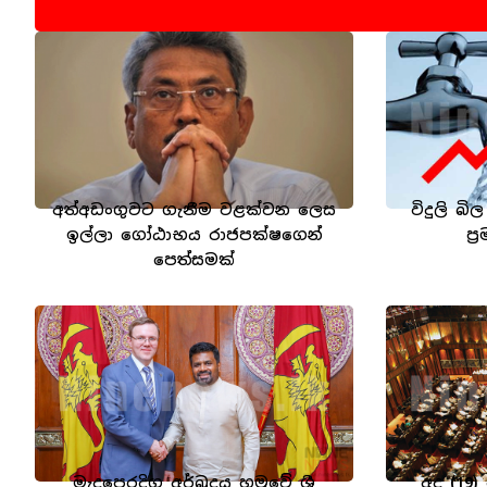
අත්අඩංගුවට ගැනීම වළක්වන ලෙස
විදුලි බි
ඉල්ලා ගෝඨාභය රාජපක්ෂගෙන්
ප්
පෙත්සමක්
මැදපෙරදිග අර්බුදය හමුවේ ශ්‍රී
අද (19)