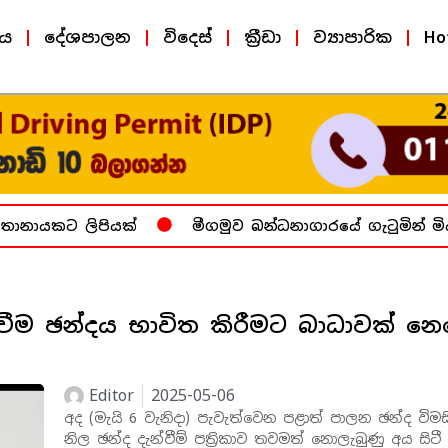
ීය
දේශපාලන
විදෙස්
ක්‍රීඩා
ව්‍යාපාරික
Ho
නායකට ලිපියක්
මීගමුව බන්ධනාගාරයේ ගැටුමින් මියග
ති වීම ඡන්දය භාවිත කිරීමට බාධාවක් න
Editor
2025-05-06
අද (මැයි 6 වැනිදා) පැවැත්වෙන පළාත් පාලන ඡන්ද විම
නිල ඡන්ද දැන්වීම් පත්‍රිකාව තවමත් නොලැබුණු අය සිටී 